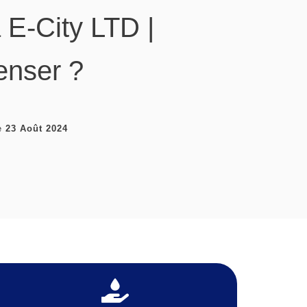
E-City LTD |
enser ?
e
23 Août 2024