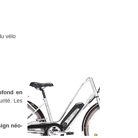
du vélo
ofond en
urité. Les
ign néo-