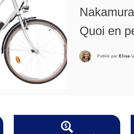
Nakamura 
Quoi en p
Publié par
Elisa
l