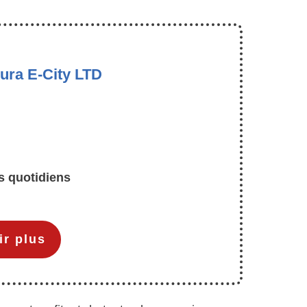
ra E-City LTD
ts quotidiens
ir plus