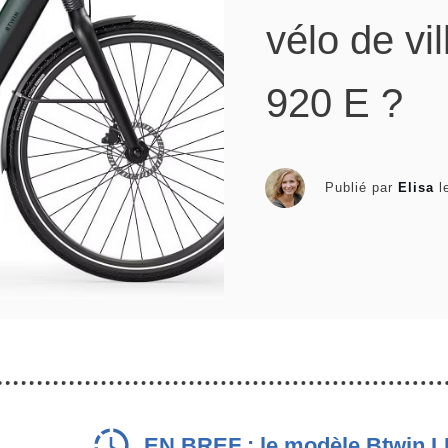
vélo de vi
920 E ?
Publié par
Elisa
l
EN BREF :
le modèle Btwin L