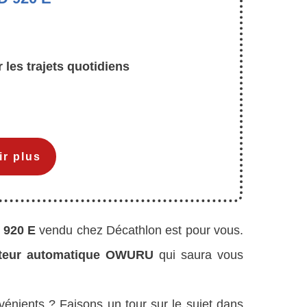
les trajets quotidiens
ir plus
 920 E
vendu chez Décathlon est pour vous.
teur automatique OWURU
qui saura vous
vénients ? Faisons un tour sur le sujet dans