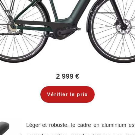
2 999 €
Vérifier le prix
Léger et robuste, le cadre en aluminium e